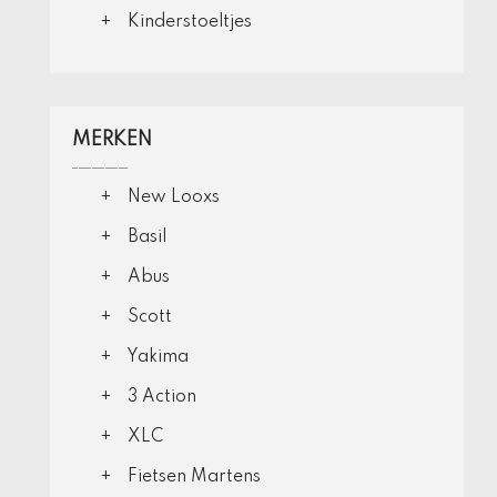
Kinderstoeltjes
MERKEN
New Looxs
Basil
Abus
Scott
Yakima
3 Action
XLC
Fietsen Martens